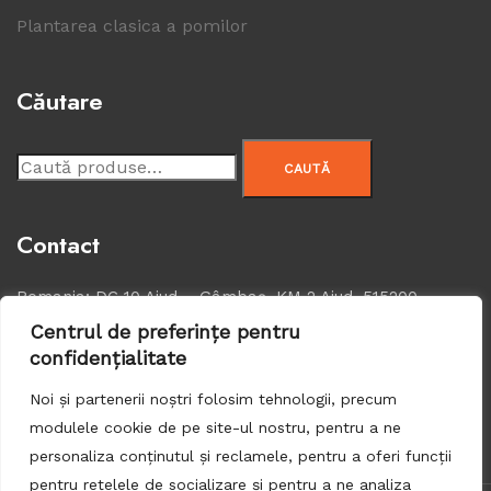
Plantarea clasica a pomilor
Căutare
Caută
CAUTĂ
după:
Contact
Romania: DC 10 Aiud – Gâmbaş, KM 2 Aiud, 515200
Centrul de preferințe pentru
0745 826 252
confidențialitate
jeno_szekely@yahoo.com
Noi și partenerii noștri folosim tehnologii, precum
modulele cookie de pe site-ul nostru, pentru a ne
personaliza conținutul și reclamele, pentru a oferi funcții
pentru rețelele de socializare și pentru a ne analiza