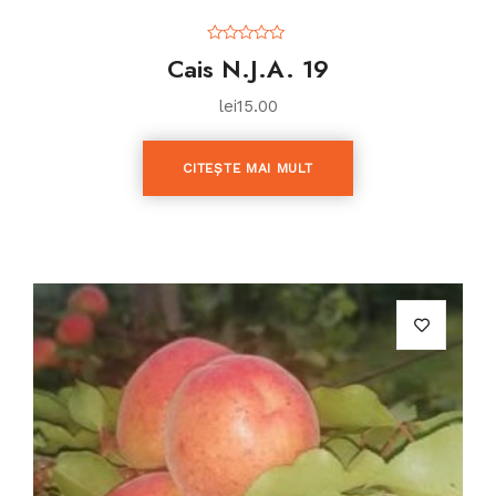
0
Cais N.J.A. 19
o
u
t
lei
15.00
o
f
5
CITEȘTE MAI MULT