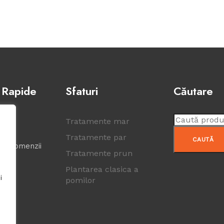
 Rapide
Sfaturi
Căutare
Caută
kies
Tratamente mar
după:
Tratamente par
CAUTĂ
ea comenzii
Tratamente prun
Plantarea clasica a
i
pomilor