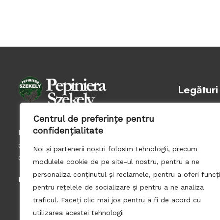
Legături
Centrul de preferințe pentru
Politica coo
confidențialitate
Contact
Producem puieti pomi fructiferi si
Monitorizar
arbusti în pepiniera noastra din
Noi și partenerii noștri folosim tehnologii, precum
Gambas din 1993.
modulele cookie de pe site-ul nostru, pentru a ne
personaliza conținutul și reclamele, pentru a oferi funcți
Follow us:
pentru rețelele de socializare și pentru a ne analiza
traficul. Faceți clic mai jos pentru a fi de acord cu
utilizarea acestei tehnologii