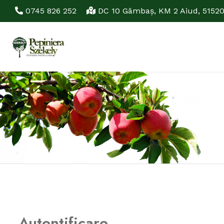
0745 826 252
DC 10 Gâmbaş, KM 2 Aiud, 5152
Autentificare